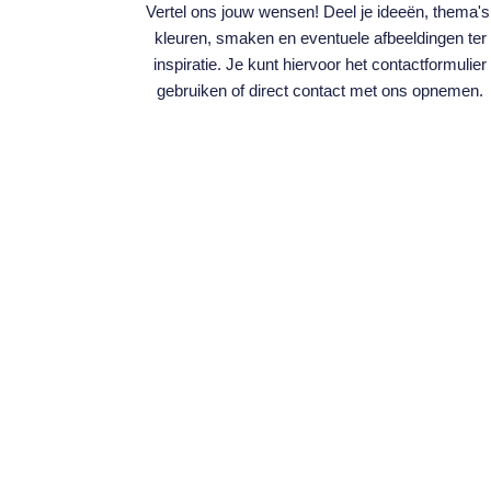
Vertel ons jouw wensen! Deel je ideeën, thema's
kleuren, smaken en eventuele afbeeldingen ter
inspiratie. Je kunt hiervoor het contactformulier
gebruiken of direct contact met ons opnemen.
CONTACT
Hoorn – Wognum, Nederland
Email: info@lilspastry.nl
Telefoon: 06 43 56 59 12
KvK: 83597433