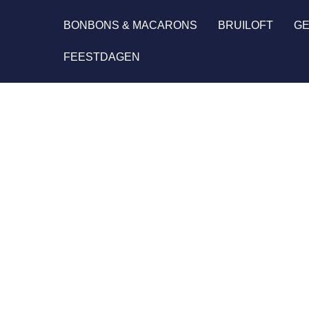
Lils Pastry
BONBONS & MACARONS
BRUILOFT
G
FEESTDAGEN
Zakelijk