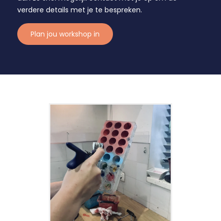
verdere details met je te bespreken.
Plan jou workshop in